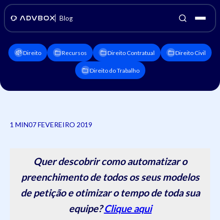
Blog
Direito
Recursos
Direito Contratual
Direito Civil
Direito do Trabalho
1 MIN
07 FEVEREIRO 2019
Quer descobrir como automatizar o
preenchimento de todos os seus modelos
de petição e otimizar o tempo de toda sua
equipe?
Clique aqui