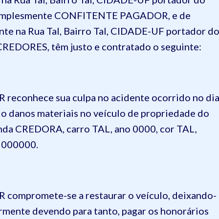
simplesmente
CONFITENTE PAGADOR
, e de
dente na Rua Tal, Bairro Tal, CIDADE-UF portador d
CREDORES
, têm justo e contratado o seguinte:
R
reconhece sua culpa no acidente ocorrido no di
 danos materiais no veículo de propriedade do
gunda CREDORA,
carro TAL,
ano
0000
, cor
TAL,
i
000000
.
R
compromete-se a restaurar o veículo, deixando-
rmente devendo para tanto, pagar os honorários