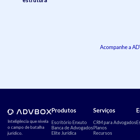
Acompanhe a ADVB
Produtos
Serviços
E
Inteligência que nivela
Escritório Enxuto
CRM para Advogados
E
o campo de batalha
Banca de Advogados
Planos
Elite Jurídica
Recursos
jurídico.