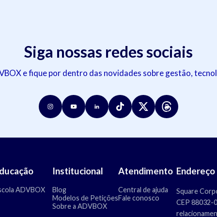
Siga nossas redes sociais
OX e fique por dentro das novidades sobre gestão, tecnol
ducação
Institucional
Atendimento
Endereço
scola ADVBOX
Blog
Central de ajuda
Square Corpo
Modelos de Petições
Fale conosco
CEP 88032-00
Sobre a ADVBOX
relacioname