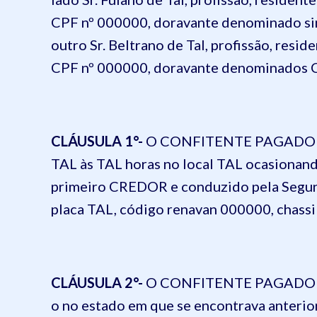
CPF nº 000000
, doravante denominado 
outro
Sr. Beltr
ano de Tal, profissão, resi
CPF nº 000000
, doravante denominados
CLÁUSULA 1°-
O
CONFITENTE PAGADO
TAL
às
TAL horas
no
local TAL
ocasionando
primeiro CREDOR e conduzido pela Se
placa TAL
, código
renavan
000000
, chass
CLÁUSULA 2
°-
O
CONFITENTE PAGADO
o no estado em que se encontrava anterio