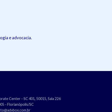
ogia e advocacia.
rate Center - SC 401, 50015, Sala 226
5 - Florianópolis/SC
nto@advbox.com.br