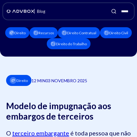
Blog
Direito
Recursos
Direito Contratual
Direito Civil
Direito do Trabalho
12 MIN
03 NOVEMBRO 2025
Direito
Modelo de impugnação aos
embargos de terceiros
O
terceiro embargante
é toda pessoa que não