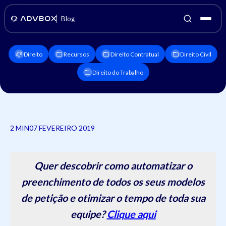
Blog
Direito
Recursos
Direito Contratual
Direito Civil
Direito do Trabalho
2 MIN
07 FEVEREIRO 2019
Quer descobrir como automatizar o
preenchimento de todos os seus modelos
de petição e otimizar o tempo de toda sua
equipe?
Clique aqui