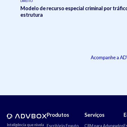
DIREITO
Modelo de recurso especial criminal por tráfic
estrutura
Acompanhe a ADVB
Produtos
Serviços
E
Inteligência que nivela
Escritório Enxuto
CRM para Advogados
E