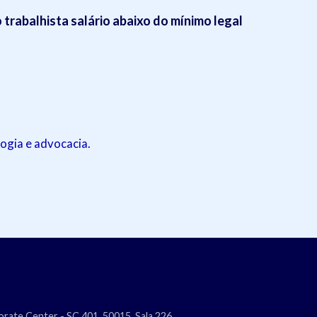
trabalhista salário abaixo do mínimo legal
ogia e advocacia.
rate Center - SC 401, 50015, Sala 226