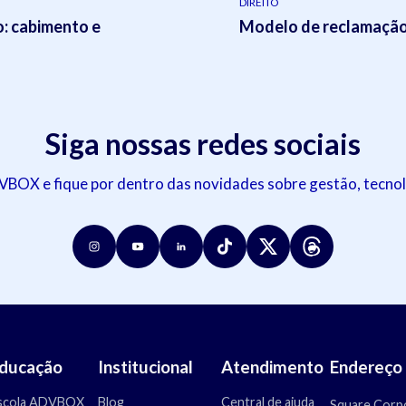
DIREITO
o: cabimento e
Modelo de reclamação 
Siga nossas redes sociais
OX e fique por dentro das novidades sobre gestão, tecnol
ducação
Institucional
Atendimento
Endereço
scola ADVBOX
Blog
Central de ajuda
Square Corpo