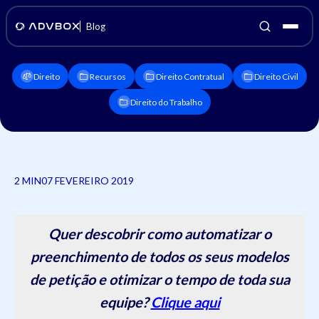
Blog
Direito
Recursos
Direito Contratual
Direito Civil
Direito do Trabalho
2 MIN
07 FEVEREIRO 2019
Quer descobrir como automatizar o
preenchimento de todos os seus modelos
de petição e otimizar o tempo de toda sua
equipe?
Clique aqui