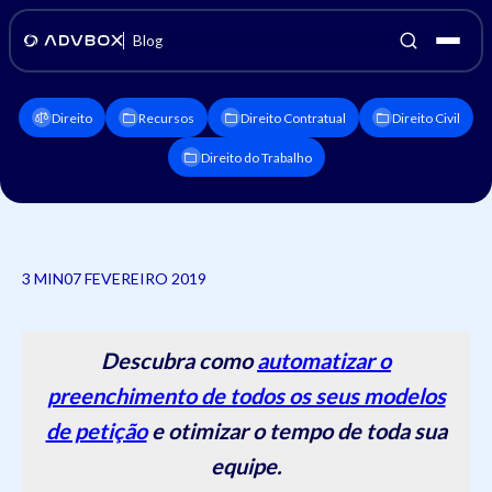
Blog
Direito
Recursos
Direito Contratual
Direito Civil
Direito do Trabalho
3 MIN
07 FEVEREIRO 2019
Descubra como
automatizar o
preenchimento de todos os seus modelos
de petição
e otimizar o tempo de toda sua
equipe.