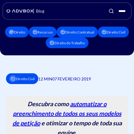
Blog
Direito
Recursos
Direito Contratual
Direito Civil
Direito do Trabalho
12 MIN
07 FEVEREIRO 2019
Direito Civil
Descubra como
automatizar o
preenchimento de todos os seus modelos
de petição
e otimizar o tempo de toda sua
equipe.