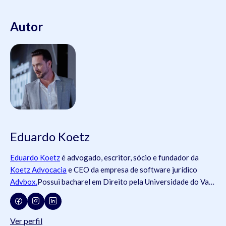
Autor
Eduardo Koetz
Eduardo Koetz
é advogado, escritor, sócio e fundador da
Koetz Advocacia
e CEO da empresa de software jurídico
Advbox.
Possui bacharel em Direito pela Universidade do Vale
do Rio dos Sinos (
Unisinos
).Possui tanto registros na
Ordem
dos Advogados do Brasil
- OAB (OAB/SC 42.934, OAB/RS
73.409, OAB/PR 72.951, OAB/SP 435.266, OAB/MG
Ver perfil