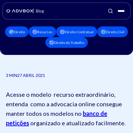
Blog
Direito
Recursos
Direito Contratual
Direito Civil
Direito do Trabalho
3 MIN
27 ABRIL 2021
Acesse o modelo recurso extraordinário,
entenda como a advocacia online consegue
manter todos os modelos no
banco de
petições
organizado e atualizado facilmente.