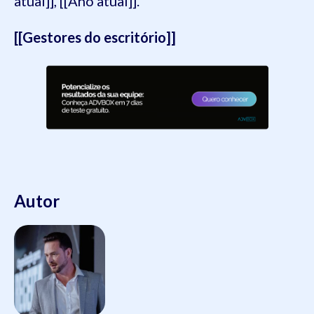
atual]], [[Ano atual]].
[[Gestores do escritório]]
Autor