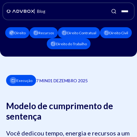
Blog
Direito
Recursos
Direito Contratual
Direito Civil
Direito do Trabalho
7 MIN
01 DEZEMBRO 2025
Execução
Modelo de cumprimento de
sentença
Você dedicou tempo, energia e recursos a um