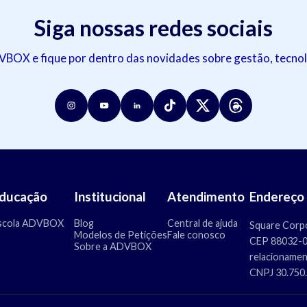
Siga nossas redes sociais
OX e fique por dentro das novidades sobre gestão, tecnol
ducação
Institucional
Atendimento
Endereço
scola ADVBOX
Blog
Central de ajuda
Square Corpo
Modelos de Petições
Fale conosco
CEP 88032-00
Sobre a ADVBOX
relacioname
CNPJ 30.750