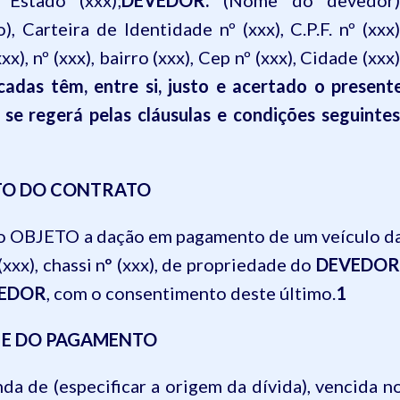
 Estado (xxx);
DEVEDOR:
(Nome do devedor)
), Carteira de Identidade nº (xxx), C.P.F. nº (xxx)
), nº (xxx), bairro (xxx), Cep nº (xxx), Cidade (xxx)
cadas têm, entre si, justo e acertado o present
 regerá pelas cláusulas e condições seguintes
TO DO CONTRATO
o OBJETO a dação em pagamento de um veículo d
 (xxx), chassi n° (xxx), de propriedade do
DEVEDOR
EDOR
, com o consentimento deste último.
1
A E DO PAGAMENTO
nda de (especificar a origem da dívida), vencida n