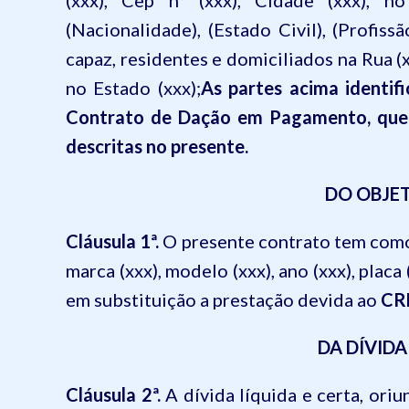
(xxx), Cep nº (xxx), Cidade (xxx), no
(Nacionalidade), (Estado Civil), (Profissão
capaz, residentes e domiciliados na Rua (xxx
no Estado (xxx);
As partes acima identifi
Contrato de Dação em Pagamento, que se
descritas no presente.
DO OBJE
Cláusula 1ª.
O presente contrato tem com
marca (xxx), modelo (xxx), ano (xxx), placa
em substituição a prestação devida ao
CR
DA DÍVID
Cláusula 2ª.
A dívida líquida e certa, oriu