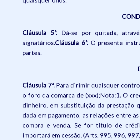
quaisquer ônus.
COND
Cláusula 5ª.
Dá-se por quitada, atravé
signatários.
Cláusula 6ª.
O presente instru
partes.
Cláusula 7ª.
Para dirimir quaisquer contr
o foro da comarca de (xxx);
Nota:
1.
O cred
dinheiro, em substituição da prestação 
dada em pagamento, as relações entre as
compra e venda. Se for título de créd
importará em cessão. (Arts. 995, 996, 997,