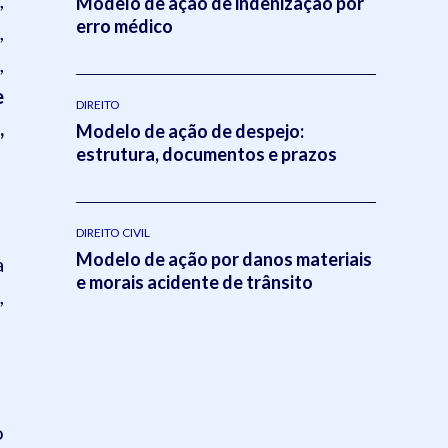
,
Modelo de ação de indenização por
erro médico
,
,
e
DIREITO
,
Modelo de ação de despejo:
estrutura, documentos e prazos
DIREITO CIVIL
Modelo de ação por danos materiais
a
e morais acidente de trânsito
,
o