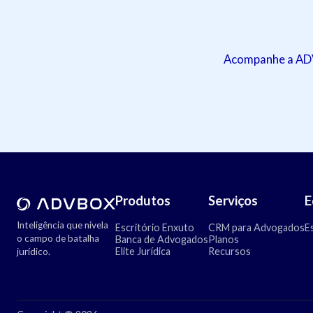
Acompanhe a ADVB
Produtos
Serviços
E
Inteligência que nivela
Escritório Enxuto
CRM para Advogados
E
o campo de batalha
Banca de Advogados
Planos
Elite Jurídica
Recursos
jurídico.