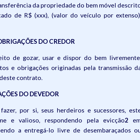
 transferência da propriedade do bem móvel descrit
cado de R$ (xxx), (valor do veículo por extenso)
 OBRIGAÇÕES DO CREDOR
eito de gozar, usar e dispor do bem livremente
os e obrigações originadas pela transmissão d
deste contrato.
AÇÕES DO DEVEDOR
fazer, por si, seus herdeiros e sucessores, est
me e valioso, respondendo pela evicção
2
e
endo a entregá-lo livre de desembaraçados o