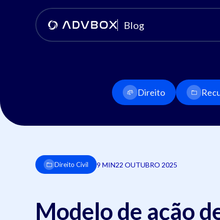
Blog
Direito
Recu
9 MIN
22 OUTUBRO 2025
Direito Civil
Modelo de ação de