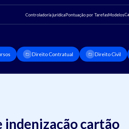
Ca
Controladoria jurídica
Pontuação por Tarefas
Modelos
rsos
Direito Contratual
Direito Civil
 indenização cartão