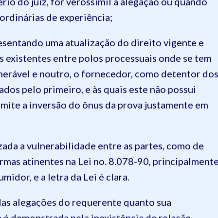
tério do juiz, for verossímil a alegação ou quando
 ordinárias de experiência;
sentando uma atualização do direito vigente e
s existentes entre polos processuais onde se tem
nerável e noutro, o fornecedor, como detentor do
dos pelo primeiro, e às quais este não possui
mite a inversão do ônus da prova justamente em
ada a vulnerabilidade entre as partes, como de
ormas atinentes na Lei no. 8.078-90, principalment
idor, e a letra da Lei é clara.
 das alegações do requerente quanto sua
ra é demonstrada pela inexistência de relação