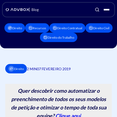
Blog
Direito
Recursos
Direito Contratual
Direito Civil
Direito do Trabalho
2 MIN
07 FEVEREIRO 2019
Direito
Quer descobrir como automatizar o
preenchimento de todos os seus modelos
de petição e otimizar o tempo de toda sua
equipe?
Clique aqui