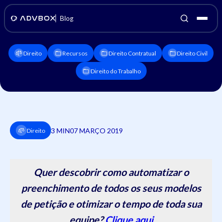
Blog
Direito
Recursos
Direito Contratual
Direito Civil
Direito do Trabalho
3 MIN
07 MARÇO 2019
Direito
Quer descobrir como automatizar o
preenchimento de todos os seus modelos
de petição e otimizar o tempo de toda sua
equipe?
Clique aqui