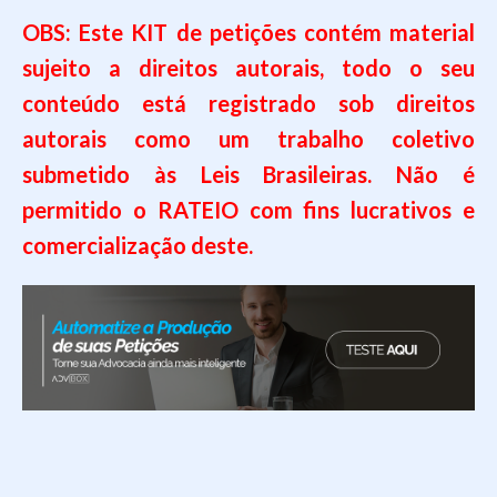
OBS: Este KIT de petições contém material
sujeito a direitos autorais, todo o seu
conteúdo está registrado sob direitos
autorais como um trabalho coletivo
submetido às Leis Brasileiras. Não é
permitido o RATEIO com fins lucrativos e
comercialização deste.