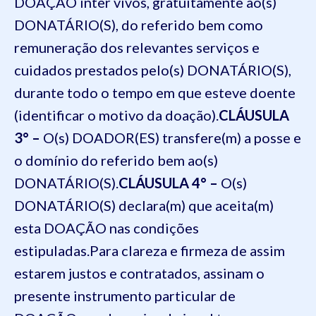
DOAÇÃO
inter
vivos
, gratuitamente ao(s)
DONATÁRIO(S), do referido bem como
remuneração dos relevantes serviços e
cuidados prestados pelo(s) DONATÁRIO(S),
durante todo o tempo em que esteve doente
(identificar o motivo da doação).
CLÁUSULA
3
° –
O(
s) DOADOR(ES) transfere(m) a posse e
o domínio do referido bem ao(s)
DONATÁRIO(S).
CLÁUSULA 4
° –
O(
s)
DONATÁRIO(S) declara(m) que aceita(m)
esta DOAÇÃO nas condições
estipuladas.
Para clareza e firmeza de assim
estarem justos e contratados, assinam o
presente instrumento particular de