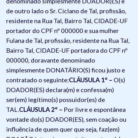
denominado simplesmente DOADOR(ES) e
de outro lado
o Sr. Cicl
ano de Tal, profissão,
residente na Rua Tal, Bairro Tal, CIDADE-UF
portador d
o CPF nº 000000 e sua mulher
Ful
ana de Tal, profissão, residente na Rua Tal,
Bairro Tal, CIDADE-UF portadora do CPF nº
000000
,
doravante denominado
simplesmente DONATÁRIO(S) ficou justo e
contratado o seguinte:
CLÁUSULA 1° –
O(
s)
DOADOR(ES) declara(m) e confessa(m)
ser(em) legítimo(s) possuidor(es) de
TAL.
CLÁUSULA 2
° –
Por livre e espontânea
vontade
do(
s) DOADOR(ES), sem coação ou
influência de quem quer que seja, faz(em)