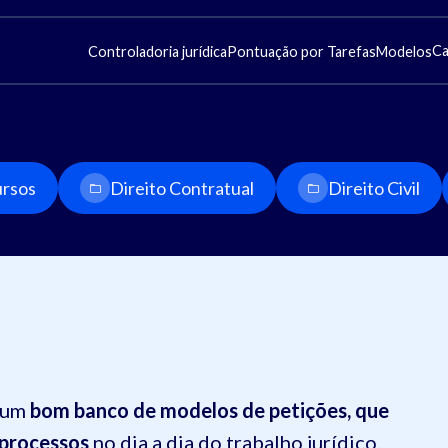
Ca
Controladoria jurídica
Pontuação por Tarefas
Modelos
rsos
Direito Contratual
Direito Civil
r um
bom banco de modelos de petições, que
 processos
no dia a dia do trabalho jurídico.