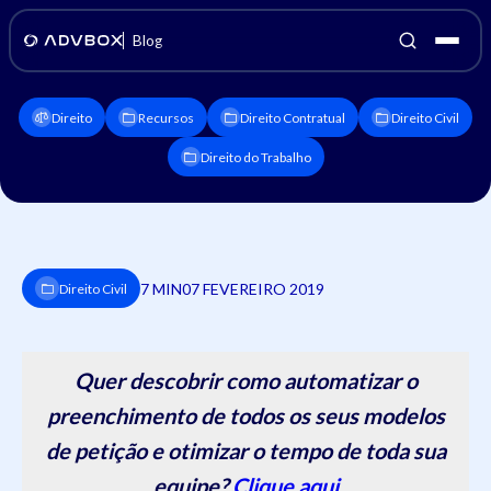
Blog
Direito
Recursos
Direito Contratual
Direito Civil
Direito do Trabalho
7 MIN
07 FEVEREIRO 2019
Direito Civil
Quer descobrir como automatizar o
preenchimento de todos os seus modelos
de petição e otimizar o tempo de toda sua
equipe?
Clique aqui