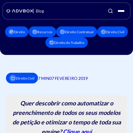
Blog
Direito
Recursos
Direito Contratual
Direito Civil
Direito do Trabalho
7 MIN
07 FEVEREIRO 2019
Direito Civil
Quer descobrir como automatizar o
preenchimento de todos os seus modelos
de petição e otimizar o tempo de toda sua
equipe?
Clique aqui