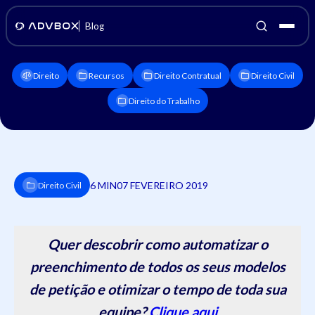
Blog
Direito
Recursos
Direito Contratual
Direito Civil
Direito do Trabalho
6 MIN
07 FEVEREIRO 2019
Direito Civil
Quer descobrir como automatizar o
preenchimento de todos os seus modelos
de petição e otimizar o tempo de toda sua
equipe?
Clique aqui