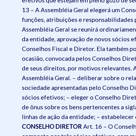
efetivos que estejam em pleno gozo de seu
13 – A Assembléia Geral elegerá um Conse
funções, atribuições e responsabilidades
Assembléia Geral se reunirá ordinariament
da entidade, aprovação de novos sócios efe
Conselhos Fiscal e Diretor. Ela também p
ocasião, convocada pelos Conselhos Direto
de seus direitos, por motivos relevantes.
A
Assembléia Geral.
– deliberar sobre o rel
sociedade apresentadas pelo Conselho Dir
sócios efetivos; – eleger o Conselho Direto
de ônus sobre os bens pertencentes a sigl
linhas de ação da entidade; – estabelece
CONSELHO DIRETOR
Art. 16 – O Consel