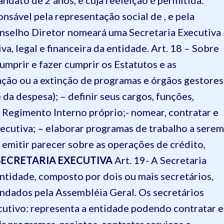
ndato de 2 anos, e cuja reeleição é permitida.
nsável pela representação social de , e pela
onselho Diretor nomeará uma Secretaria Executiva
a, legal e financeira da entidade.
Art. 18 – Sobre
umprir e fazer cumprir os Estatutos e as
ação ou a extinção de programas e órgãos gestores
 da despesa); – definir seus cargos, funções,
 Regimento Interno próprio;- nomear, contratar e
xecutiva; – elaborar programas de trabalho a serem
 emitir parecer sobre as operações de crédito,
 SECRETARIA EXECUTIVA
Art. 19- A Secretaria
ntidade, composto por dois ou mais secretários,
ndados pela Assembléia Geral. Os secretários
cutivo: representa a entidade podendo contratar e