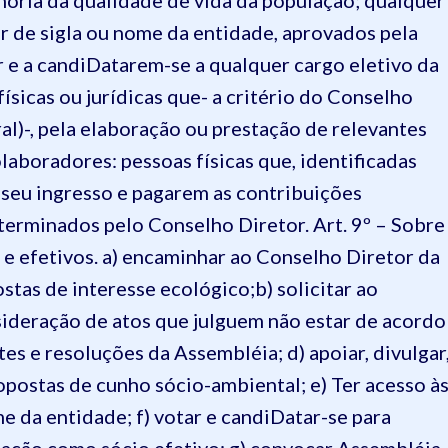
horia da qualidade de vida da população; qualquer
r de sigla ou nome da entidade, aprovados pela
 e a candiDatarem-se a qualquer cargo eletivo da
ísicas ou jurídicas que- a critério do Conselho
al)-, pela elaboração ou prestação de relevantes
olaboradores: pessoas físicas que, identificadas
 seu ingresso e pagarem as contribuições
eterminados pelo Conselho Diretor.
Art. 9º – Sobre
 e efetivos.
a) encaminhar ao Conselho Diretor da
ostas de interesse ecológico;
b) solicitar ao
ideração de atos que julguem não estar de acordo
tes e resoluções da Assembléia;
d) apoiar, divulgar
ropostas de cunho sócio-ambiental;
e) Ter acesso à
me da entidade;
f) votar e candiDatar-se para