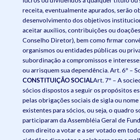
lucros ou dividendos a qualquer título o
receita, eventualmente apurados, serão ob
desenvolvimento dos objetivos institucio
aceitar auxílios, contribuições ou doaçõ
Conselho Diretor), bem como firmar convê
organismos ou entidades públicas ou priv
subordinação a compromissos e interesses
ou arrisquem sua dependência.
Art. 6º – 
CONSTITUIÇÃO SOCIAL
Art. 7º – A soci
sócios dispostos a seguir os propósitos e
pelas obrigações sociais de sigla ou nome
existentes para sócios, ou seja, o quadro s
participaram da Assembléia Geral de Fund
com direito a votar e a ser votado em todo