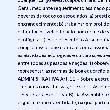
qualquer cargo eletivo, após um ano de fi
Geral, mediante requerimento assinado po
deveres de todos os associados.
a) presti
engrandecimento;
b) trabalhar em prol do
estatutários, zelando pelo bom nome de s
ecológica;
c) estar presente às Assembléi
compromissos que contraiu com a associa
as atividades ecológicas e culturais, estr
entre todas as pessoas e nações;
f) observ
representar, as normas de boa educação e 
ADMINISTRATIVA
Art. 11 – Sobre a estru
unidades constitutivas, que são:
– Assemb
– Secretaria Executiva.
B) Da Assembléia 
órgão máximo da entidade, na qual partici