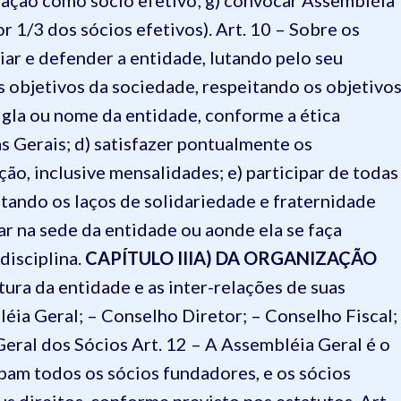
liação como sócio efetivo;
g) convocar Assembléia
r 1/3 dos sócios efetivos).
Art. 10 – Sobre os
giar e defender a entidade, lutando pelo seu
s objetivos da sociedade, respeitando os objetivo
igla ou nome da entidade, conforme a ética
as Gerais;
d) satisfazer pontualmente os
ção, inclusive mensalidades;
e) participar de todas
eitando os laços de solidariedade e fraternidade
ar na sede da entidade ou aonde ela se faça
disciplina.
CAPÍTULO III
A) DA ORGANIZAÇÃO
tura da entidade e as inter-relações de suas
léia Geral;
– Conselho Diretor;
– Conselho Fiscal;
Geral dos Sócios
Art. 12 – A Assembléia Geral é o
pam todos os sócios fundadores, e os sócios