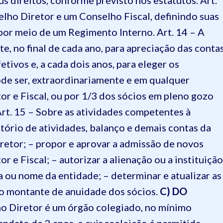
s direitos, conforme previsto nos estatutos.
Art.
lho Diretor e um Conselho Fiscal, definindo suas
 por meio de um Regimento Interno.
Art. 14 – A
e, no final de cada ano, para apreciação das conta
tivos e, a cada dois anos, para eleger os
ode ser, extraordinariamente e em qualquer
r e Fiscal, ou por 1/3 dos sócios em pleno gozo
rt. 15 – Sobre as atividades competentes à
atório de atividades, balanço e demais contas da
etor; – propor e aprovar a admissão de novos
r e Fiscal; – autorizar a alienação ou a instituição
a ou nome da entidade; – determinar e atualizar as
r o montante de anuidade dos sócios.
C) DO
ho Diretor é um órgão colegiado, no mínimo