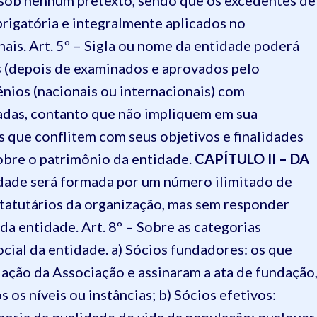
u sob nenhum pretexto, sendo que os excedentes de
rigatória e integralmente aplicados no
nais.
Art. 5º – Sigla ou nome da entidade poderá
es (depois de examinados e aprovados pelo
nios (nacionais ou internacionais) com
adas, contanto que não impliquem em sua
 que conflitem com seus objetivos e finalidades
Sobre o patrimônio da entidade.
CAPÍTULO II – DA
edade será formada por um número ilimitado de
statutários da organização, mas sem responder
 da entidade.
Art. 8º – Sobre as categorias
ocial da entidade.
a) Sócios fundadores: os que
ação da Associação e assinaram a ata de fundação
s os níveis ou instâncias;
b) Sócios efetivos: