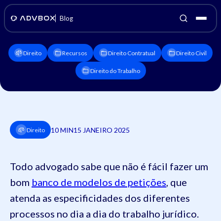
Blog
Direito
Recursos
Direito Contratual
Direito Civil
Direito do Trabalho
10 MIN
15 JANEIRO 2025
Direito
Todo advogado sabe que não é fácil fazer um
bom
banco de modelos de petições
, que
atenda as especificidades dos diferentes
processos no dia a dia do trabalho jurídico.