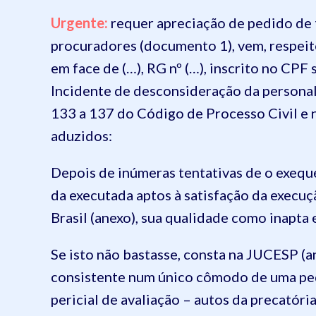
Urgente:
requer apreciação de pedido de t
procuradores (documento 1), vem, respeit
em face de (…), RG nº (…), inscrito no CPF
Incidente de desconsideração da personali
133 a 137 do Código de Processo Civil e n
aduzidos:
Depois de inúmeras tentativas de o exeque
da executada aptos à satisfação da execuç
Brasil (anexo), sua qualidade como inapta 
Se isto não bastasse, consta na JUCESP (
consistente num único cômodo de uma pequ
pericial de avaliação – autos da precató