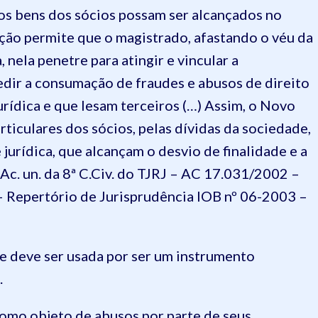
e os bens dos sócios possam ser alcançados no
ção permite que o magistrado, afastando o véu da
 nela penetre para atingir e vincular a
edir a consumação de fraudes e abusos de direito
urídica e que lesam terceiros (…) Assim, o Novo
ticulares dos sócios, pelas dívidas da sociedade,
jurídica, que alcançam o desvio de finalidade e a
Ac. un. da 8ª C.Civ. do TJRJ – AC 17.031/2002 –
– Repertório de Jurisprudência IOB nº 06-2003 –
e e deve ser usada por ser um instrumento
.
como objeto de abusos por parte de seus