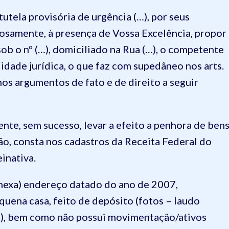
utela provisória de urgência (…), por seus
osamente, à presença de Vossa Excelência, propor
 sob o nº (…), domiciliado na Rua (…), o competente
dade jurídica, o que faz com supedâneo nos arts.
os argumentos de fato e de direito a seguir
nte, sem sucesso, levar a efeito a penhora de ben
ão, consta nos cadastros da Receita Federal do
einativa.
anexa) endereço datado do ano de 2007,
ena casa, feito de depósito (fotos – laudo
ria), bem como não possui movimentação/ativos