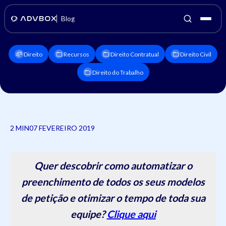
Blog
Direito
Recursos
Direito Contratual
Direito Civil
Direito do Trabalho
2 MIN
07 FEVEREIRO 2019
Quer descobrir como automatizar o
preenchimento de todos os seus modelos
de petição e otimizar o tempo de toda sua
equipe?
Clique aqui