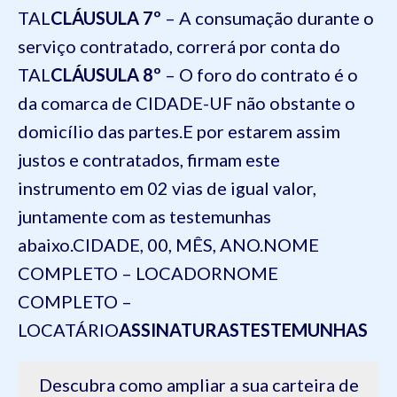
TAL
CLÁUSULA 7º
– A consumação durante o
serviço contratado, correrá por conta do
TAL
CLÁUSULA 8º
– O foro do contrato é o
da comarca de CIDADE-UF não obstante o
domicílio das partes.
E por estarem assim
justos e contratados, firmam este
instrumento em 02 vias de igual valor,
juntamente com as testemunhas
abaixo.
CIDADE, 00, MÊS, ANO.
NOME
COMPLETO – LOCADOR
NOME
COMPLETO –
LOCATÁRIO
ASSINATURAS
TESTEMUNHAS
Descubra como ampliar a sua carteira de