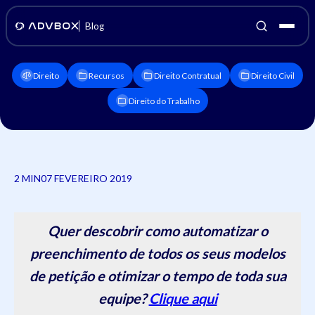
Blog
Direito
Recursos
Direito Contratual
Direito Civil
Direito do Trabalho
2 MIN
07 FEVEREIRO 2019
Quer descobrir como automatizar o
preenchimento de todos os seus modelos
de petição e otimizar o tempo de toda sua
equipe?
Clique aqui