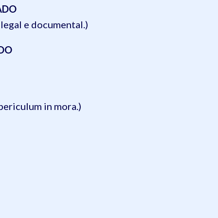
LADO
legal e documental.)
ADO
periculum in mora.)