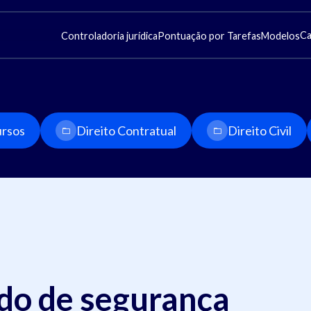
Ca
Controladoria jurídica
Pontuação por Tarefas
Modelos
rsos
Direito Contratual
Direito Civil
do de segurança