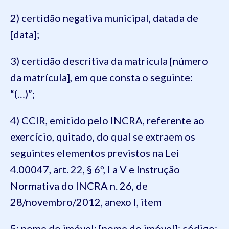
2) certidão negativa municipal, datada de
[data];
3) certidão descritiva da matrícula [número
da matrícula], em que consta o seguinte:
“(…)”;
4) CCIR, emitido pelo INCRA, referente ao
exercício, quitado, do qual se extraem os
seguintes elementos previstos na Lei
4.00047, art. 22, § 6º, I a V e Instrução
Normativa do INCRA n. 26, de
28/novembro/2012, anexo I, item
5: nome do imóvel: [nome do imóvel]; código: