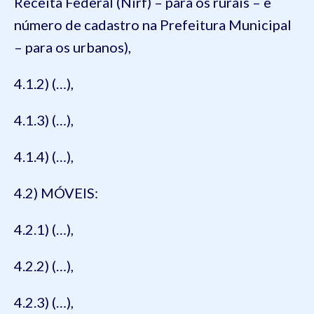
Receita Federal (Nirf) – para os rurais – e
número de cadastro na Prefeitura Municipal
– para os urbanos),
4.1.2) (…),
4.1.3) (…),
4.1.4) (…),
4.2) MÓVEIS:
4.2.1) (…),
4.2.2) (…),
4.2.3) (…),