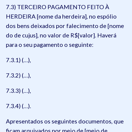
7.3) TERCEIRO PAGAMENTO FEITO À
HERDEIRA [nome da herdeira], no espólio
dos bens deixados por falecimento de [nome
do de cujus], no valor de R$[valor]. Haverá
para o seu pagamento o seguinte:
7.3.1) (…),
7.3.2) (…),
7.3.3) (…),
7.3.4) (…).
Apresentados os seguintes documentos, que
ficam arquivados por meio de [meio de