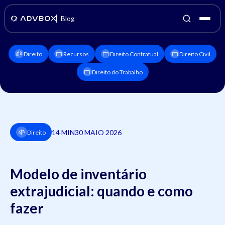
Blog
Direito
Recursos
Direito Contratual
Direito Civil
Direito do Trabalho
14 MIN
30 MAIO 2026
Direito
Modelo de inventário
extrajudicial: quando e como
fazer