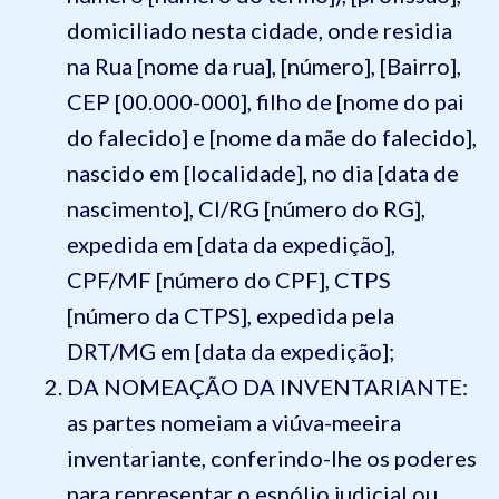
domiciliado nesta cidade, onde residia
na Rua [nome da rua], [número], [Bairro],
CEP [00.000-000], filho de [nome do pai
do falecido] e [nome da mãe do falecido],
nascido em [localidade], no dia [data de
nascimento], CI/RG [número do RG],
expedida em [data da expedição],
CPF/MF [número do CPF], CTPS
[número da CTPS], expedida pela
DRT/MG em [data da expedição];
DA NOMEAÇÃO DA INVENTARIANTE:
as partes nomeiam a viúva-meeira
inventariante, conferindo-lhe os poderes
para representar o espólio judicial ou