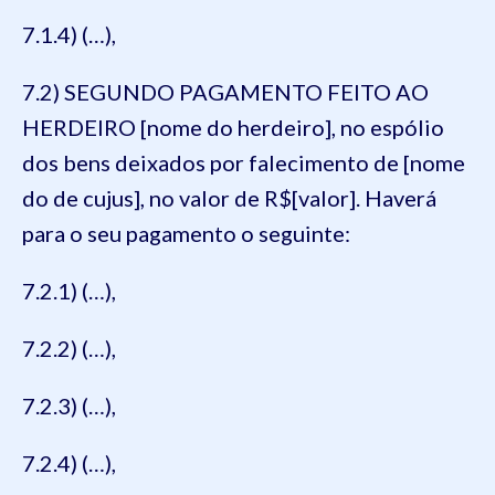
7.1.4) (…),
7.2) SEGUNDO PAGAMENTO FEITO AO
HERDEIRO [nome do herdeiro], no espólio
dos bens deixados por falecimento de [nome
do de cujus], no valor de R$[valor]. Haverá
para o seu pagamento o seguinte:
7.2.1) (…),
7.2.2) (…),
7.2.3) (…),
7.2.4) (…),