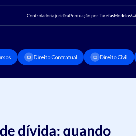
Ca
Controladoria jurídica
Pontuação por Tarefas
Modelos
rsos
Direito Contratual
Direito Civil
de dívida: quando