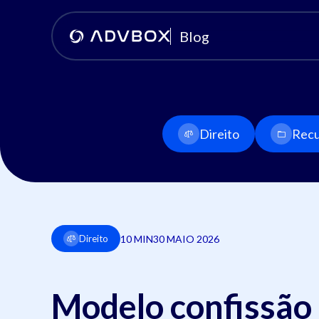
Blog
Direito
Recu
10 MIN
30 MAIO 2026
Direito
Modelo confissão 