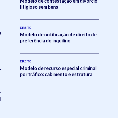
Modelo de contestação em divórcio
litigioso sem bens
DIREITO
a
Modelo de notificação de direito de
preferência do inquilino
DIREITO
s
Modelo de recurso especial criminal
por tráfico: cabimento e estrutura
,
l