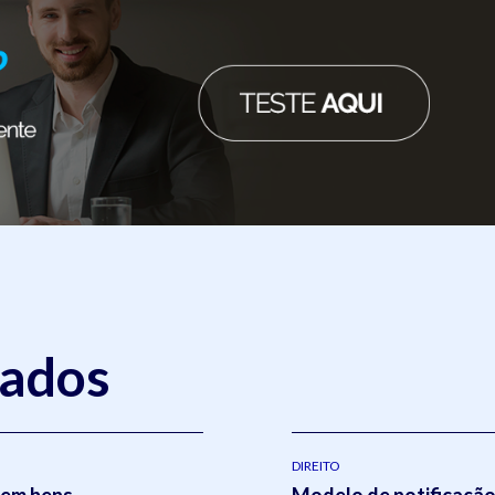
nados
DIREITO
sem bens
Modelo de notificação 