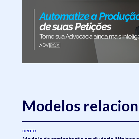
Modelos relacio
DIREITO
Modelo de contestação em divórcio litigioso 