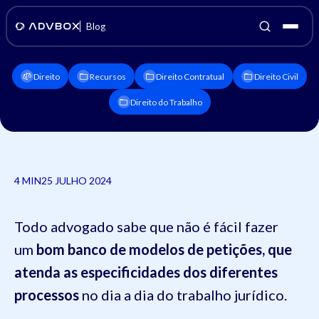
Blog
Direito
Recursos
Direito Contratual
Direito Civil
Direito do Trabalho
4 MIN
25 JULHO 2024
Todo advogado sabe que não é fácil fazer
um
bom banco de modelos de petições, que
atenda as especificidades dos diferentes
processos
no dia a dia do trabalho jurídico.