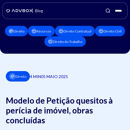
Blog
Direito
Recursos
Direito Contratual
Direito Civil
Direito do Trabalho
4 MIN
05 MAIO 2025
Direito
Modelo de Petição quesitos à
perícia de imóvel, obras
concluídas