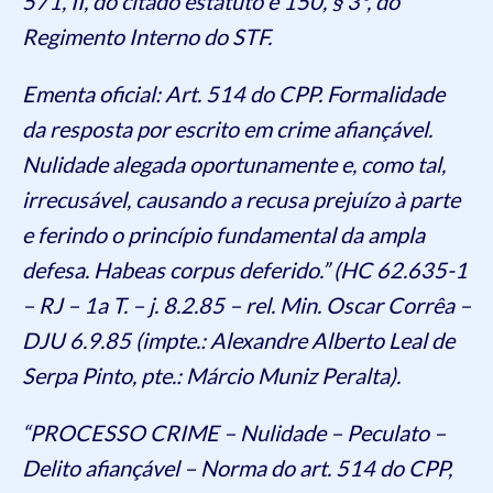
571, II, do citado estatuto e 150, § 3º, do
Regimento Interno do STF.
Ementa oficial: Art. 514 do CPP. Formalidade
da resposta por escrito em crime afiançável.
Nulidade alegada oportunamente e, como tal,
irrecusável, causando a recusa prejuízo à parte
e ferindo o princípio fundamental da ampla
defesa. Habeas corpus deferido.” (HC 62.635-1
– RJ – 1a T. – j. 8.2.85 – rel. Min. Oscar Corrêa –
DJU 6.9.85 (impte.: Alexandre Alberto Leal de
Serpa Pinto, pte.: Márcio Muniz Peralta).
“PROCESSO CRIME – Nulidade – Peculato –
Delito afiançável – Norma do art. 514 do CPP,