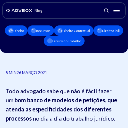
Blog
Direito
Recursos
Direito Contratual
Direito Civil
Direito do Trabalho
5 MIN
26 MARÇO 2021
Todo advogado sabe que não é fácil fazer
um
bom banco de modelos de petições, que
atenda as especificidades dos diferentes
processos
no dia a dia do trabalho jurídico.