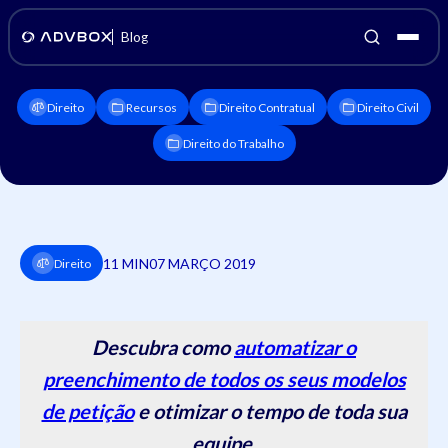
Blog
Direito
Recursos
Direito Contratual
Direito Civil
Direito do Trabalho
11 MIN
07 MARÇO 2019
Direito
Descubra como
automatizar o
preenchimento de todos os seus modelos
de petição
e otimizar o tempo de toda sua
equipe.