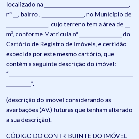
localizado na __________________________________,
nº __, bairro . _________________, no Município de
_________________, cujo terreno tem a área de __
m², conforme Matricula nº _________________ do
Cartório de Registro de Imóveis, e certidão
expedida por este mesmo cartório, que
contém a seguinte descrição do imóvel:
“__________________________________________________
__________”.
(descrição do imóvel considerando as
averbações (AV.) futuras que tenham alterado
a sua descrição).
CÓDIGO DO CONTRIBUINTE DO IMÓVEL