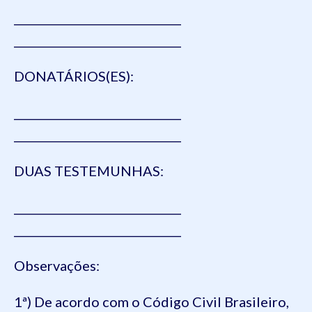
______________________________
______________________________
DONATÁRIOS(ES):
______________________________
______________________________
DUAS TESTEMUNHAS:
______________________________
______________________________
Observações:
1ª) De acordo com o Código Civil Brasileiro,