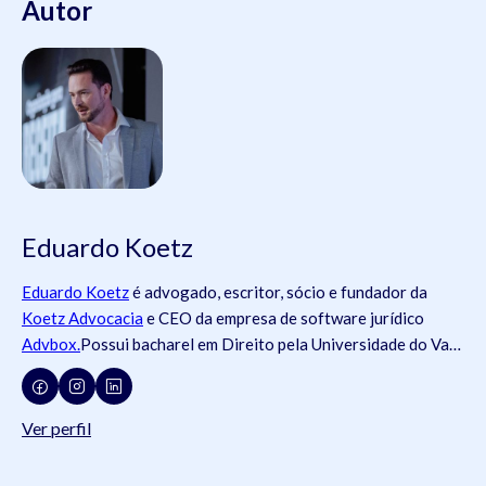
Autor
Eduardo Koetz
Eduardo Koetz
é advogado, escritor, sócio e fundador da
Koetz Advocacia
e CEO da empresa de software jurídico
Advbox.
Possui bacharel em Direito pela Universidade do Vale
do Rio dos Sinos (
Unisinos
).Possui tanto registros na
Ordem
dos Advogados do Brasil
- OAB (OAB/SC 42.934, OAB/RS
73.409, OAB/PR 72.951, OAB/SP 435.266, OAB/MG
Ver perfil
204.531, OAB/MG 204.531), como na
Ordem dos Advogados
de Portugal
- OA ( OA/Portugal 69.512L).É pós-graduado em