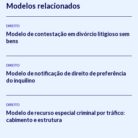
Direito do Trabalho pela
Modelos relacionados
Universidade Federal do Rio Grande
do Sul
(2011- 2012) e em Direito Tributário pela Escola
Superior da Magistratura Federal
ESMAFE (2013 -
2014).Atua como um dos principais gestores da Koetz
DIREITO
Modelo de contestação em divórcio litigioso sem
Advocacia, realizando a supervisão e liderança em todos os
bens
setores do escritório.Em 2021, Eduardo publicou o livro
intitulado:
Otimizado - O escritório como empresa escalável
pela editora
Viseu
.
DIREITO
Modelo de notificação de direito de preferência
do inquilino
DIREITO
Modelo de recurso especial criminal por tráfico:
cabimento e estrutura