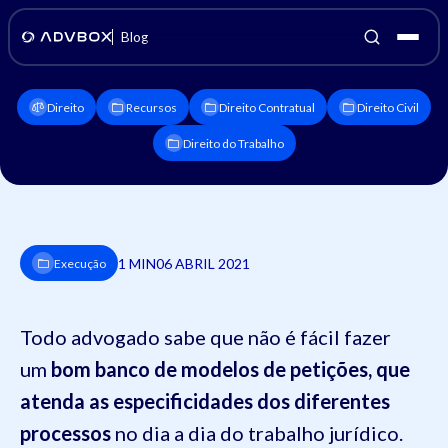
Blog
Direito
Recursos
Direito Contratual
Direito Civil
Direito do Trabalho
1 MIN
06 ABRIL 2021
Execução
Todo advogado sabe que não é fácil fazer
um
bom banco de modelos de petições, que
atenda as especificidades dos diferentes
processos
no dia a dia do trabalho jurídico.