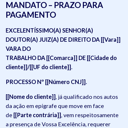
MANDATO – PRAZO PARA
PAGAMENTO
EXCELENTÍSSIMO(A) SENHOR(A)
DOUTOR(A) JUIZ(A) DE DIREITO DA [[Vara]]
VARA DO
TRABALHO DA [[Comarca]] DE [[Cidade do
cliente]]/[[UF do cliente]].
PROCESSO Nº [[Número CNJ]].
[[Nome do cliente]]
, já qualificado nos autos
da ação em epígrafe que move em face
de
[[Parte contrária]]
, vem respeitosamente
a presença de Vossa Excelência, requerer