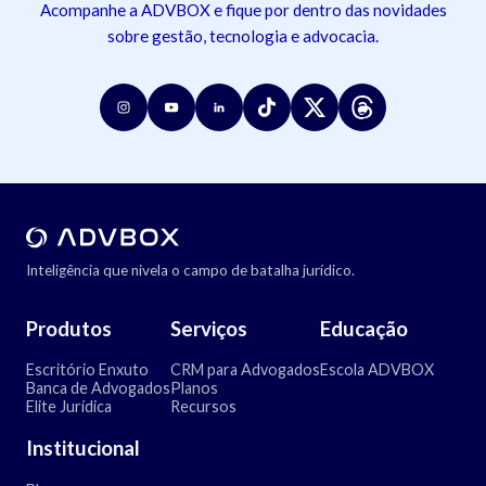
Acompanhe a ADVBOX e fique por dentro das novidades
sobre gestão, tecnologia e advocacia.
Inteligência que nivela o campo de batalha jurídico.
Produtos
Serviços
Educação
Escritório Enxuto
CRM para Advogados
Escola ADVBOX
Banca de Advogados
Planos
Elite Jurídica
Recursos
Institucional