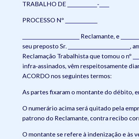
TRABALHO DE ____________-____
PROCESSO Nº _____________
_______________________ Reclamante, e _____
seu preposto Sr. _________________________,
Reclamação Trabalhista que tomou o nº ___
infra-assinados, vêm respeitosamente dia
ACORDO nos seguintes termos:
As partes fixaram o montante do débito, en
O numerário acima será quitado pela empre
patrono do Reclamante, contra recibo co
O montante se refere à indenização e às ve