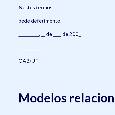
Nestes termos,
pede deferimento.
__________, __ de ____ de 200_
____________
OAB/UF
Modelos relacio