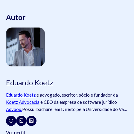
Autor
Eduardo Koetz
Eduardo Koetz
é advogado, escritor, sócio e fundador da
Koetz Advocacia
e CEO da empresa de software jurídico
Advbox.
Possui bacharel em Direito pela Universidade do Vale
do Rio dos Sinos (
Unisinos
).Possui tanto registros na
Ordem
dos Advogados do Brasil
- OAB (OAB/SC 42.934, OAB/RS
73.409, OAB/PR 72.951, OAB/SP 435.266, OAB/MG
Ver perfil