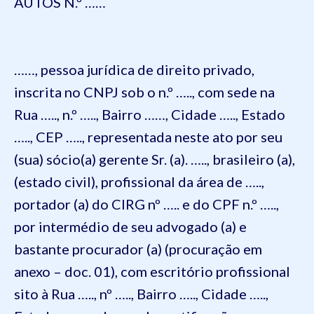
AUTOS N.º ……
……, pessoa jurídica de direito privado,
inscrita no CNPJ sob o n.º ….., com sede na
Rua ….., n.º ….., Bairro ……, Cidade ….., Estado
….., CEP ….., representada neste ato por seu
(sua) sócio(a) gerente Sr. (a). ….., brasileiro (a),
(estado civil), profissional da área de …..,
portador (a) do CIRG nº ….. e do CPF n.º …..,
por intermédio de seu advogado (a) e
bastante procurador (a) (procuração em
anexo – doc. 01), com escritório profissional
sito à Rua ….., nº ….., Bairro ….., Cidade …..,