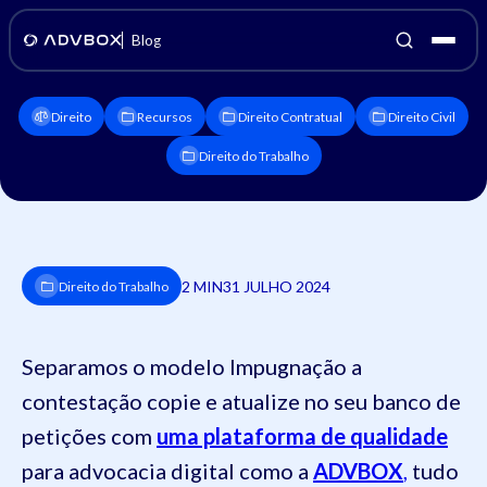
Blog
Direito
Recursos
Direito Contratual
Direito Civil
Direito do Trabalho
2 MIN
31 JULHO 2024
Direito do Trabalho
Separamos o modelo Impugnação a
contestação copie e atualize no seu banco de
petições com
uma plataforma de qualidade
para advocacia digital como a
ADVBOX
,
tudo