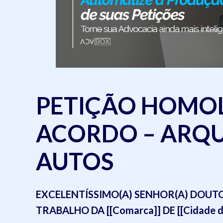
PETIÇÃO HOMO
ACORDO – ARQ
AUTOS
EXCELENTÍSSIMO(A) SENHOR(A) DOUTOR(
TRABALHO DA [[Comarca]] DE [[Cidade do c