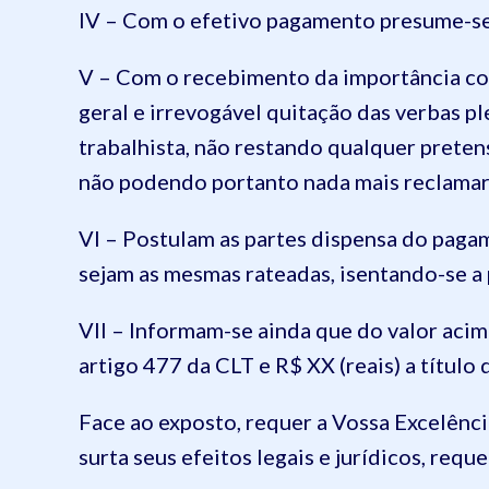
IV – Com o efetivo pagamento presume-s
V – Com o recebimento da importância con
geral e irrevogável quitação das verbas p
trabalhista, não restando qualquer preten
não podendo portanto nada mais reclamar,
VI – Postulam as partes dispensa do pagam
sejam as mesmas rateadas, isentando-se a 
VII – Informam-se ainda que do valor aci
artigo 477 da CLT e R$ XX (reais) a título
Face ao exposto, requer a Vossa Excelênci
surta seus efeitos legais e jurídicos, req