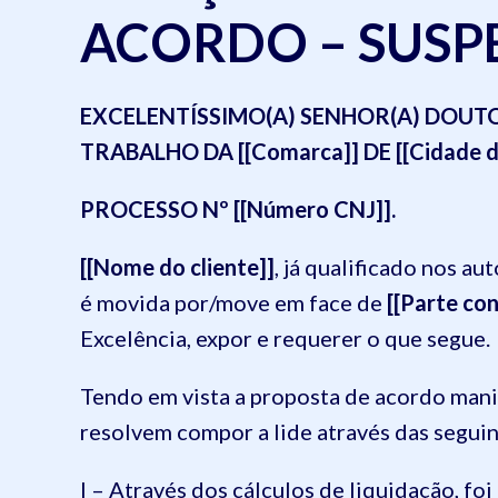
ACORDO – SUSP
EXCELENTÍSSIMO(A) SENHOR(A) DOUTOR(
TRABALHO DA [[Comarca]] DE [[Cidade do c
PROCESSO Nº [[Número CNJ]].
[[Nome do cliente]]
, já qualificado nos a
é movida por/move em face de
[[Parte con
Excelência, expor e requerer o que segue.
Tendo em vista a proposta de acordo mani
resolvem compor a lide através das segui
I – Através dos cálculos de liquidação, foi