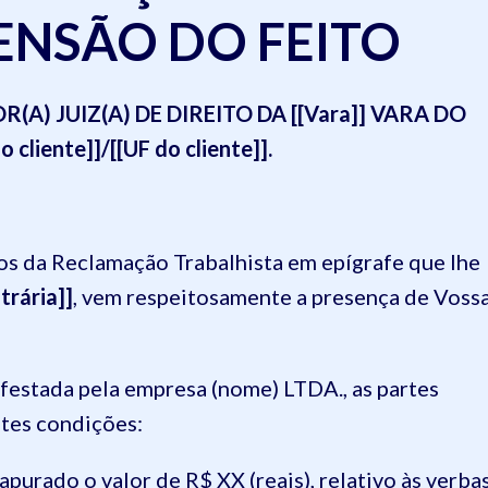
ENSÃO DO FEITO
A) JUIZ(A) DE DIREITO DA [[Vara]] VARA DO
liente]]/[[UF do cliente]].
utos da Reclamação Trabalhista em epígrafe que lhe
trária]]
, vem respeitosamente a presença de Voss
festada pela empresa (nome) LTDA., as partes
ntes condições:
 apurado o valor de R$ XX (reais), relativo às verba