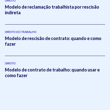
2014).Atua como um dos principais gestores da Koetz
DIREITO
Modelo de reclamação trabalhista por rescisão
Advocacia, realizando a supervisão e liderança em todos os
indireta
setores do escritório.Em 2021, Eduardo publicou o livro
intitulado:
Otimizado - O escritório como empresa escalável
pela editora
Viseu
.
DIREITO DO TRABALHO
Modelo de rescisão de contrato: quando e como
fazer
DIREITO
Modelo de contrato de trabalho: quando usar e
como fazer