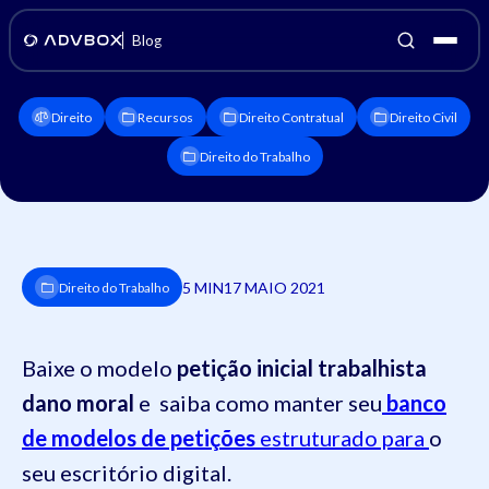
Blog
Direito
Recursos
Direito Contratual
Direito Civil
Direito do Trabalho
5 MIN
17 MAIO 2021
Direito do Trabalho
Baixe o modelo
petição inicial trabalhista
dano moral
e saiba como manter seu
banco
de modelos de petições
estruturado para
o
seu escritório digital.