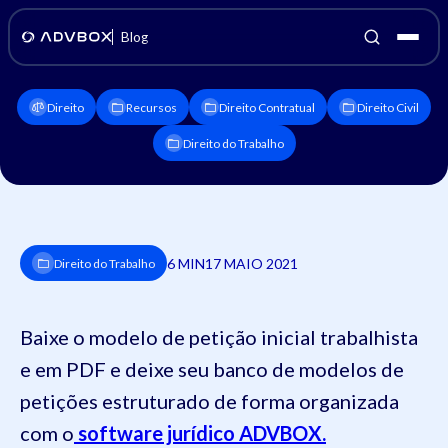
Blog
Direito
Recursos
Direito Contratual
Direito Civil
Direito do Trabalho
6 MIN
17 MAIO 2021
Direito do Trabalho
Baixe o modelo de petição inicial trabalhista
e em PDF e deixe seu banco de modelos de
petições estruturado de forma organizada
com o
software jurídico ADVBOX.