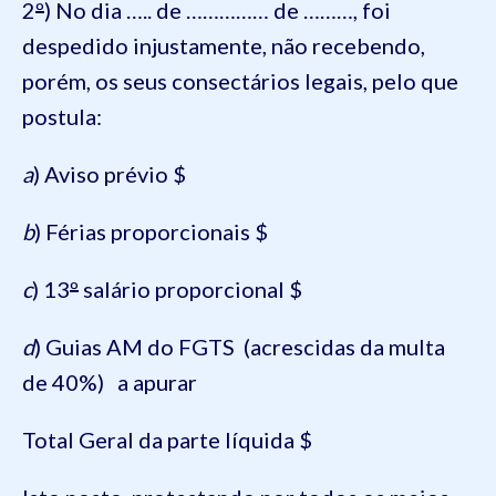
2
º
) No dia ….. de …………… de ………, foi
despedido injustamente, não recebendo,
porém, os seus consectários legais, pelo que
postula:
a
) Aviso prévio $
b
) Férias proporcionais $
c
) 13
º
salário proporcional $
d
) Guias AM do FGTS (acrescidas da multa
de 40%) a apurar
Total Geral da parte líquida $