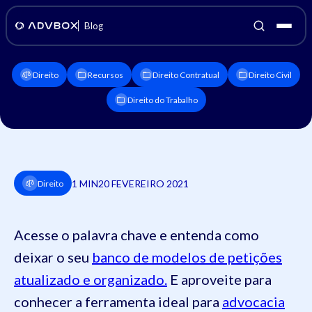
Blog
Direito
Recursos
Direito Contratual
Direito Civil
Direito do Trabalho
1 MIN
20 FEVEREIRO 2021
Direito
Acesse o palavra chave e entenda como
deixar o seu
banco de modelos de petições
atualizado e organizado.
E aproveite para
conhecer a ferramenta ideal para
advocacia