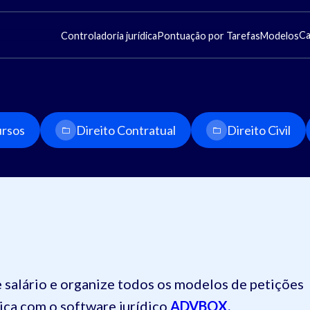
Ca
Controladoria jurídica
Pontuação por Tarefas
Modelos
rsos
Direito Contratual
Direito Civil
salário e organize todos os modelos de petições
ica com o software jurídico
ADVBOX.