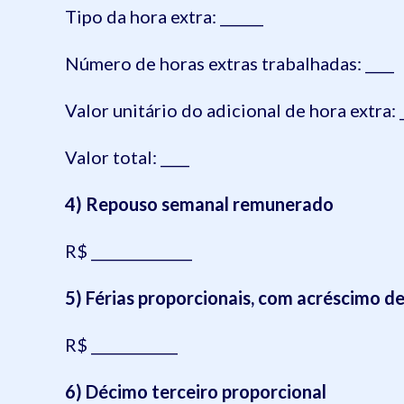
Tipo da hora extra: ______
Número de horas extras trabalhadas: ____
Valor unitário do adicional de hora extra: 
Valor total: ____
4) Repouso semanal remunerado
R$ ______________
5) Férias proporcionais, com acréscimo d
R$ ____________
6) Décimo terceiro proporcional