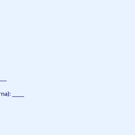
___
na): _____