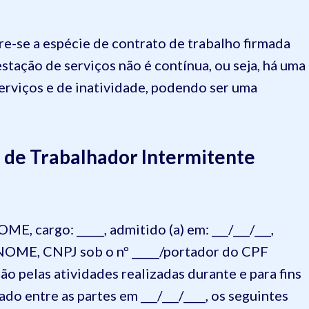
re-se a espécie de contrato de trabalho firmada
estação de serviços não é contínua, ou seja, há uma
erviços e de inatividade, podendo ser uma
 de Trabalhador Intermitente
E, cargo: _____, admitido (a) em: ___/___/___,
NOME, CNPJ sob o nº _____/portador do CPF
ão pelas atividades realizadas durante e para fins
do entre as partes em ___/___/____, os seguintes