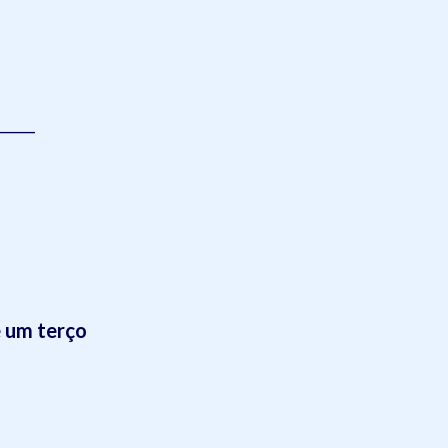
_____
e um terço