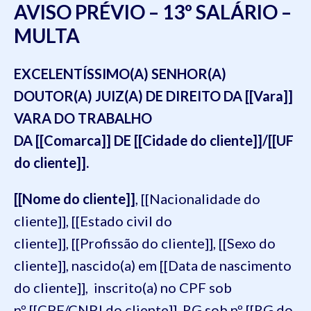
AVISO PRÉVIO – 13º SALÁRIO –
MULTA
EXCELENTÍSSIMO(A) SENHOR(A)
DOUTOR(A) JUIZ(A) DE DIREITO DA [[Vara]]
VARA DO TRABALHO
DA [[Comarca]] DE [[Cidade do cliente]]/[[UF
do cliente]].
[[Nome do cliente]]
, [[Nacionalidade do
cliente]], [[Estado civil do
cliente]], [[Profissão do cliente]], [[Sexo do
cliente]], nascido(a) em [[Data de nascimento
do cliente]], inscrito(a) no CPF sob
nº [[CPF/CNPJ do cliente]], RG sob nº [[RG do