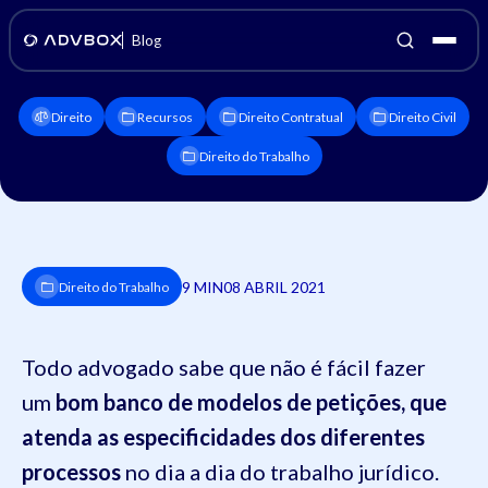
Blog
Direito
Recursos
Direito Contratual
Direito Civil
Direito do Trabalho
9 MIN
08 ABRIL 2021
Direito do Trabalho
Todo advogado sabe que não é fácil fazer
um
bom banco de modelos de petições, que
atenda as especificidades dos diferentes
processos
no dia a dia do trabalho jurídico.