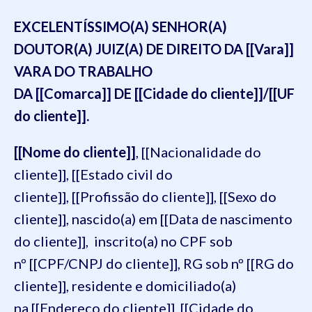
EXCELENTÍSSIMO(A) SENHOR(A)
DOUTOR(A) JUIZ(A) DE DIREITO DA [[Vara]]
VARA DO TRABALHO
DA [[Comarca]] DE [[Cidade do cliente]]/[[UF
do cliente]].
[[Nome do cliente]]
, [[Nacionalidade do
cliente]], [[Estado civil do
cliente]], [[Profissão do cliente]], [[Sexo do
cliente]], nascido(a) em [[Data de nascimento
do cliente]], inscrito(a) no CPF sob
nº [[CPF/CNPJ do cliente]], RG sob nº [[RG do
cliente]], residente e domiciliado(a)
na [[Endereço do cliente]], [[Cidade do