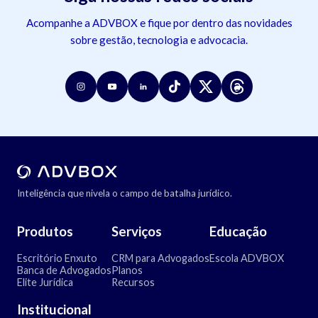
Acompanhe a ADVBOX e fique por dentro das novidades
sobre gestão, tecnologia e advocacia.
Inteligência que nivela o campo de batalha jurídico.
Produtos
Serviços
Educação
Escritório Enxuto
CRM para Advogados
Escola ADVBOX
Banca de Advogados
Planos
Elite Jurídica
Recursos
Institucional