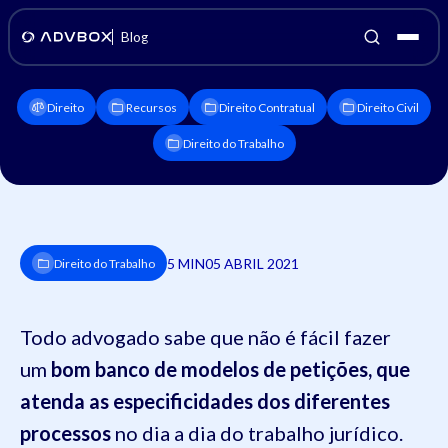
Blog
Direito
Recursos
Direito Contratual
Direito Civil
Direito do Trabalho
5 MIN
05 ABRIL 2021
Direito do Trabalho
Todo advogado sabe que não é fácil fazer
um
bom banco de modelos de petições, que
atenda as especificidades dos diferentes
processos
no dia a dia do trabalho jurídico.