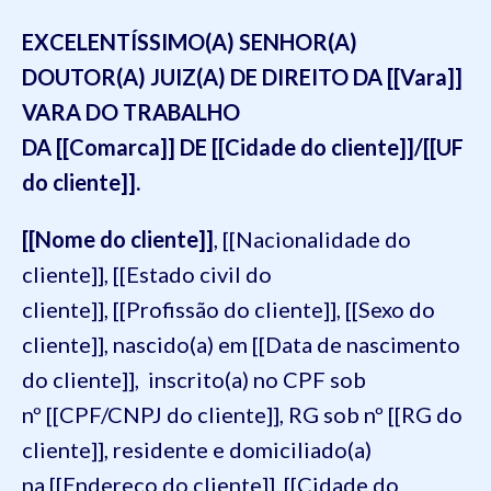
EXCELENTÍSSIMO(A) SENHOR(A)
DOUTOR(A) JUIZ(A) DE DIREITO DA [[Vara]]
VARA DO TRABALHO
DA [[Comarca]] DE [[Cidade do cliente]]/[[UF
do cliente]].
[[Nome do cliente]]
, [[Nacionalidade do
cliente]], [[Estado civil do
cliente]], [[Profissão do cliente]], [[Sexo do
cliente]], nascido(a) em [[Data de nascimento
do cliente]], inscrito(a) no CPF sob
nº [[CPF/CNPJ do cliente]], RG sob nº [[RG do
cliente]], residente e domiciliado(a)
na [[Endereço do cliente]], [[Cidade do