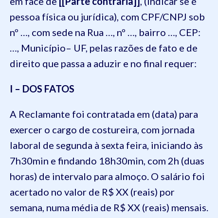
em face de
[[Parte contrária]]
, (indicar se é
pessoa física ou jurídica), com CPF/CNPJ sob
nº …, com sede na Rua …, nº …, bairro …, CEP:
…, Município– UF, pelas razões de fato e de
direito que passa a aduzir e no final requer:
I – DOS FATOS
A Reclamante foi contratada em (data) para
exercer o cargo de costureira, com jornada
laboral de segunda à sexta feira, iniciando às
7h30min e findando 18h30min, com 2h (duas
horas) de intervalo para almoço. O salário foi
acertado no valor de R$ XX (reais) por
semana, numa média de R$ XX (reais) mensais.