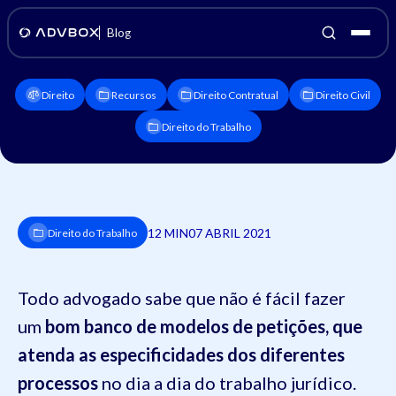
Blog
Direito
Recursos
Direito Contratual
Direito Civil
Direito do Trabalho
12 MIN
07 ABRIL 2021
Direito do Trabalho
Todo advogado sabe que não é fácil fazer
um
bom banco de modelos de petições, que
atenda as especificidades dos diferentes
processos
no dia a dia do trabalho jurídico.