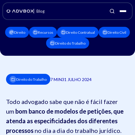
Blog
Direito
Recursos
Direito Contratual
Direito Civil
Direito do Trabalho
7 MIN
31 JULHO 2024
Direito do Trabalho
Todo advogado sabe que não é fácil fazer
um
bom banco de modelos de petições, que
atenda as especificidades dos diferentes
processos
no dia a dia do trabalho jurídico.