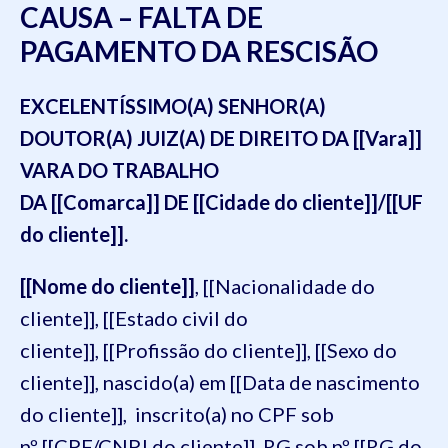
CAUSA – FALTA DE
PAGAMENTO DA RESCISÃO
EXCELENTÍSSIMO(A) SENHOR(A)
DOUTOR(A) JUIZ(A) DE DIREITO DA [[Vara]]
VARA DO TRABALHO
DA [[Comarca]] DE [[Cidade do cliente]]/[[UF
do cliente]].
[[Nome do cliente]]
, [[Nacionalidade do
cliente]], [[Estado civil do
cliente]], [[Profissão do cliente]], [[Sexo do
cliente]], nascido(a) em [[Data de nascimento
do cliente]], inscrito(a) no CPF sob
nº [[CPF/CNPJ do cliente]], RG sob nº [[RG do