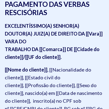
PAGAMENTO DAS VERBAS
RESCISÓRIAS
EXCELENTÍSSIMO(A) SENHOR(A)
DOUTOR(A) JUIZ(A) DE DIREITO DA [[Vara]]
VARA DO
TRABALHO DA [[Comarca]] DE [[Cidade do
cliente]]/[[UF do cliente]].
[[Nome do cliente]]
, [[Nacionalidade do
cliente]], [[Estado civil do
cliente]], [[Profissão do cliente]], [[Sexo do
cliente]], nascido(a) em [[Data de nascimento
do cliente]], inscrito(a) no CPF sob
nº [[CPF/CNPJ do cliente]], RG sob nº [[RG do