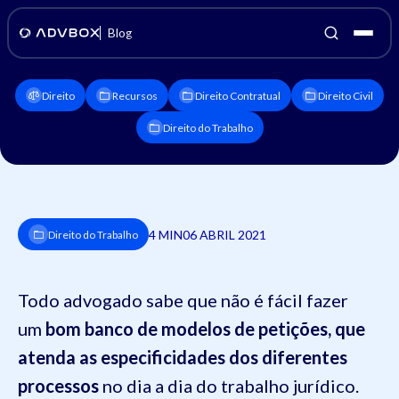
Blog
Direito
Recursos
Direito Contratual
Direito Civil
Direito do Trabalho
4 MIN
06 ABRIL 2021
Direito do Trabalho
Todo advogado sabe que não é fácil fazer
um
bom banco de modelos de petições, que
atenda as especificidades dos diferentes
processos
no dia a dia do trabalho jurídico.