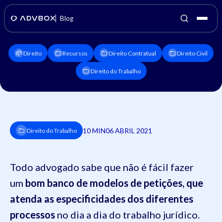
Blog
Direito
Recursos
Direito Contratual
Direito Civil
Direito do Trabalho
10 MIN
06 ABRIL 2021
Direito do Trabalho
Todo advogado sabe que não é fácil fazer
um
bom banco de modelos de petições, que
atenda as especificidades dos diferentes
processos
no dia a dia do trabalho jurídico.